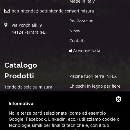
Made in Italy
bettinitende@bettinitende.com
Fuori misura
Realizzazioni
Via Ponchielli, 9
News
44124 Ferrara (FE)
Contatti
Area riservata
Catalogo
Prodotti
Piscine fuori terra INTEX
Chioschi in legno per fiere
Tende da sole su misura
Arredo esterno per giardino
Box in legno su misura
Informativa
Cucce in Legno
Box auto PVC
Noi e terze parti selezionate (come ad esempio
Gazebo
Pergole bioclimatiche
Google, Facebook, LinkedIn, ecc.) utilizziamo cookie o
tecnologie simili per finalità tecniche e, con il tuo
Ombrelloni da giardino
Zanzariere