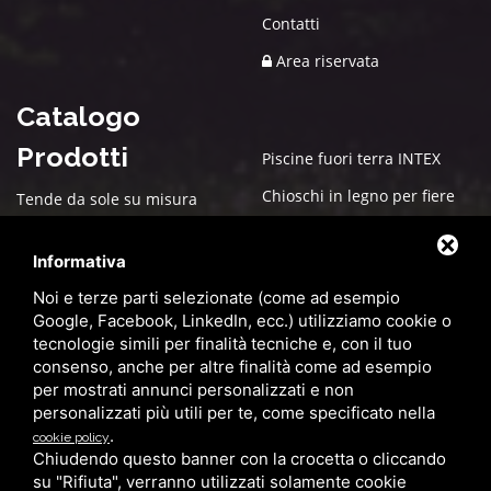
Contatti
Area riservata
Catalogo
Prodotti
Piscine fuori terra INTEX
Chioschi in legno per fiere
Tende da sole su misura
Arredo esterno per giardino
Box in legno su misura
Informativa
Cucce in Legno
Box auto PVC
Noi e terze parti selezionate (come ad esempio
Gazebo
Pergole bioclimatiche
Google, Facebook, LinkedIn, ecc.) utilizziamo cookie o
tecnologie simili per finalità tecniche e, con il tuo
Ombrelloni da giardino
Zanzariere
consenso, anche per altre finalità come ad esempio
Pensilina in alluminio con
Casette in Legno
per mostrati annunci personalizzati e non
copertura in policarbonato
personalizzati più utili per te, come specificato nella
Pergolati in legno su misura
.
cookie policy
Serramenti
per giardini e terrazzi
Chiudendo questo banner con la crocetta o cliccando
su "Rifiuta", verranno utilizzati solamente cookie
Grandi Coperture