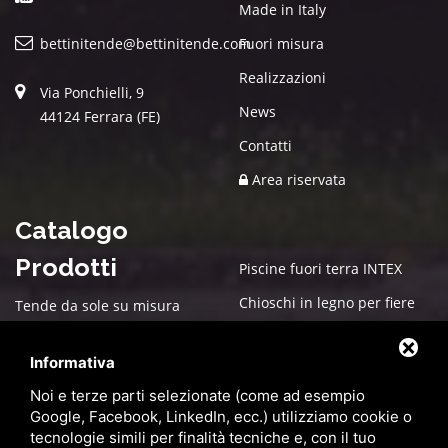
Made in Italy
bettinitende@bettinitende.com
Fuori misura
Realizzazioni
Via Ponchielli, 9
News
44124 Ferrara (FE)
Contatti
Area riservata
Catalogo
Prodotti
Piscine fuori terra INTEX
Chioschi in legno per fiere
Tende da sole su misura
Arredo esterno per giardino
Box in legno su misura
Informativa
Cucce in Legno
Box auto PVC
Noi e terze parti selezionate (come ad esempio
Gazebo
Pergole bioclimatiche
Google, Facebook, LinkedIn, ecc.) utilizziamo cookie o
tecnologie simili per finalità tecniche e, con il tuo
Ombrelloni da giardino
Zanzariere