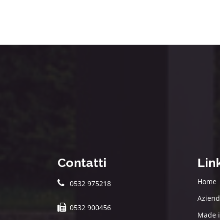
Contatti
Lin
Home
0532 975218
Azien
0532 900456
Made i