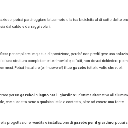
zioso, potrai parcheggiare la tua moto o la tua bicicletta al di sotto del telone
sia dal caldo e dai raggi solari.
 fissa per ampliare i mq a tua disposizione, perché non prediligere una soluzi
i di una struttura completamente rimovibile, difatti, non dovrai richiedere perm
r mesi. Potrai installare (e rimuovere!) il tuo
gazebo
tutte le volte che vuoi!
optare per un
gazebo in legno per il giardino
: un’ottima alternativa all’allumini
ole, che si adatta bene a qualsiasi stile e contesto, oltre ad essere una fonte
ella progettazione, vendita e installazione di
gazebo per il giardino
, potrai 