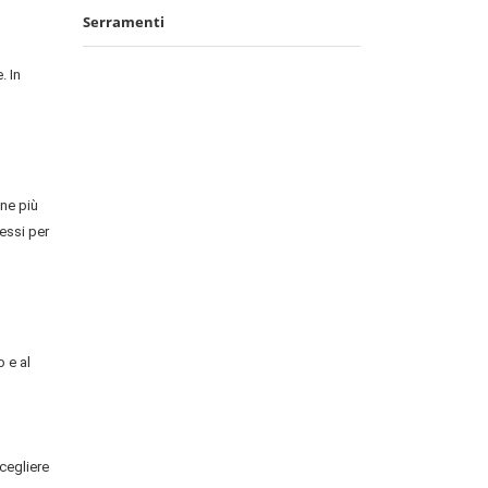
Serramenti
. In
one più
essi per
o e al
scegliere