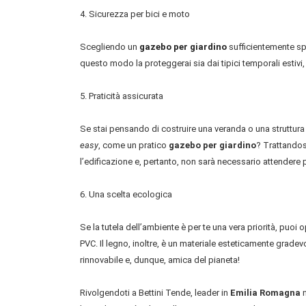
4. Sicurezza per bici e moto
Scegliendo un
gazebo per giardino
sufficientemente spa
questo modo la proteggerai sia dai tipici temporali estivi, 
5. Praticità assicurata
Se stai pensando di costruire una veranda o una struttura
easy
, come un pratico
gazebo per giardino
? Trattandos
l’edificazione e, pertanto, non sarà necessario attendere pe
6. Una scelta ecologica
Se la tutela dell’ambiente è per te una vera priorità, puoi 
PVC. Il legno, inoltre, è un materiale esteticamente gradev
rinnovabile e, dunque, amica del pianeta!
Rivolgendoti a Bettini Tende, leader in
Emilia Romagna
n