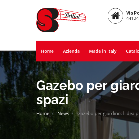
Via Po
44124 
Home
Azienda
Made in Italy
Catal
Gazebo per giardi
spazi
Home
News
Gazebo per giardino: l'idea pe