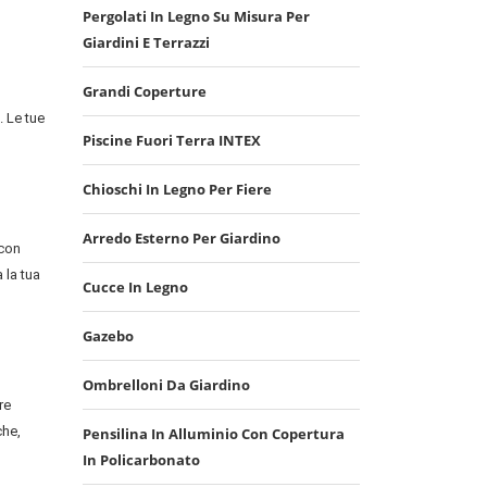
Pergolati In Legno Su Misura Per
Giardini E Terrazzi
Grandi Coperture
. Le tue
Piscine Fuori Terra INTEX
Chioschi In Legno Per Fiere
Arredo Esterno Per Giardino
 con
 la tua
Cucce In Legno
Gazebo
Ombrelloni Da Giardino
re
che,
Pensilina In Alluminio Con Copertura
In Policarbonato