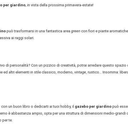
o per giardino
, in vista della prossima primavera-estate!
ino
può trasformarsi in una fantastica area
green
con fiori e piante aromatiche
essiva ai raggi solari.
vo di personalità? Con un pizzico di creatività, potrai arredare questo spazio
e ed altri elementi in stile classico, moderno,
vintage
, rustico… Insomma: libera
i con un buon libro o dedicarti ai tuoi hobby, il
gazebo per giardino
può esse
terno è abbastanza ampio, opta per una struttura di dimensioni medio-grandi 
 per te.