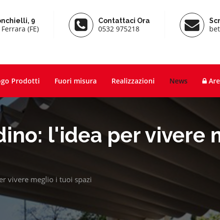
nchielli, 9
Contattaci Ora
Scr
Ferrara (FE)
0532 975218
bet
ogo Prodotti
Fuori misura
Realizzazioni
News
Are
no: l'idea per vivere m
r vivere meglio i tuoi spazi