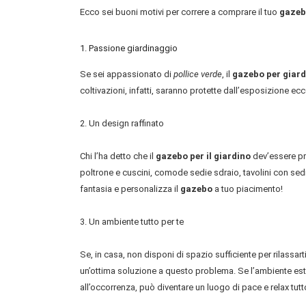
Ecco sei buoni motivi per correre a comprare il tuo
gazeb
1. Passione giardinaggio
Se sei appassionato di
pollice verde
, il
gazebo per giard
coltivazioni, infatti, saranno protette dall’esposizione ecc
2. Un design raffinato
Chi l’ha detto che il
gazebo per il giardino
dev’essere pri
poltrone e cuscini, comode sedie sdraio, tavolini con sedi
fantasia e personalizza il
gazebo
a tuo piacimento!
3. Un ambiente tutto per te
Se, in casa, non disponi di spazio sufficiente per rilassart
un’ottima soluzione a questo problema. Se l’ambiente es
all’occorrenza, può diventare un luogo di pace e relax tutto