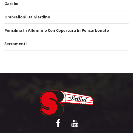
Gazebo
Ombrelloni Da Giardino
Pensilina In Alluminio Con Copertura In Policarbonato
Serramenti