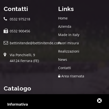
Contatti
Links
Home
0532 975218
Azienda
0532 900456
Made in Italy
bettinitende@bettinitende.com
Fuori misura
Realizzazioni
Via Ponchielli, 9
News
44124 Ferrara (FE)
Contatti
Area riservata
Catalogo
Prodotti
Piscine fuori terra INTEX
Informativa
Chioschi in legno per fiere
Tende da sole su misura