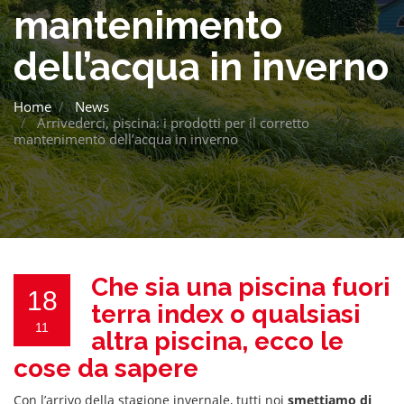
mantenimento
dell’acqua in inverno
Home
News
Arrivederci, piscina: i prodotti per il corretto
mantenimento dell’acqua in inverno
Che sia una piscina fuori
18
terra index o qualsiasi
11
altra piscina, ecco le
cose da sapere
Con l’arrivo della stagione invernale, tutti noi
smettiamo di