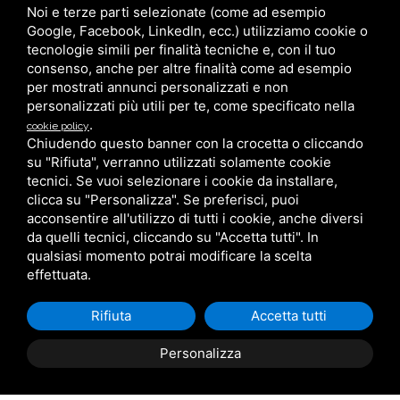
Noi e terze parti selezionate (come ad esempio
Arredo esterno per giardino
Box in legno su misura
Google, Facebook, LinkedIn, ecc.) utilizziamo cookie o
tecnologie simili per finalità tecniche e, con il tuo
Cucce in Legno
Box auto PVC
consenso, anche per altre finalità come ad esempio
Gazebo
Pergole bioclimatiche
per mostrati annunci personalizzati e non
personalizzati più utili per te, come specificato nella
Ombrelloni da giardino
Zanzariere
.
cookie policy
Pensilina in alluminio con
Chiudendo questo banner con la crocetta o cliccando
Casette in Legno
su "Rifiuta", verranno utilizzati solamente cookie
copertura in policarbonato
Pergolati in legno su misura
tecnici. Se vuoi selezionare i cookie da installare,
Serramenti
per giardini e terrazzi
clicca su "Personalizza". Se preferisci, puoi
acconsentire all'utilizzo di tutti i cookie, anche diversi
Grandi Coperture
da quelli tecnici, cliccando su "Accetta tutti". In
qualsiasi momento potrai modificare la scelta
effettuata.
Reg. Imprese di Ferrara, Cod.Fisc. e P. IV A 01943460384 - Cap.
Soc. 20.000,00 i. v. - R.E.A. 212004 -
Aiuti ricevuti
Rifiuta
Accetta tutti
Privacy
/
Sitemap
Personalizza