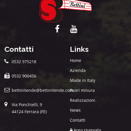
Contatti
Links
Home
0532 975218
Azienda
0532 900456
Made in Italy
bettinitende@bettinitende.com
Fuori misura
Realizzazioni
Via Ponchielli, 9
News
44124 Ferrara (FE)
Contatti
Area riservata