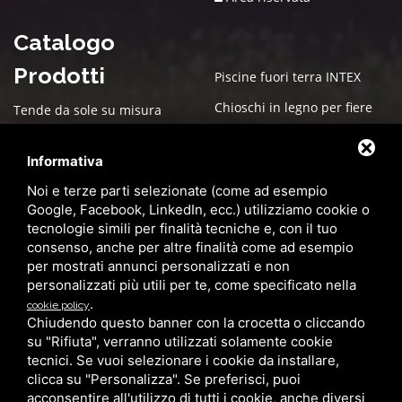
Catalogo
Prodotti
Piscine fuori terra INTEX
Chioschi in legno per fiere
Tende da sole su misura
Arredo esterno per giardino
Box in legno su misura
Informativa
Cucce in Legno
Box auto PVC
Noi e terze parti selezionate (come ad esempio
Gazebo
Pergole bioclimatiche
Google, Facebook, LinkedIn, ecc.) utilizziamo cookie o
tecnologie simili per finalità tecniche e, con il tuo
Ombrelloni da giardino
Zanzariere
consenso, anche per altre finalità come ad esempio
Pensilina in alluminio con
Casette in Legno
per mostrati annunci personalizzati e non
copertura in policarbonato
personalizzati più utili per te, come specificato nella
Pergolati in legno su misura
.
cookie policy
Serramenti
per giardini e terrazzi
Chiudendo questo banner con la crocetta o cliccando
su "Rifiuta", verranno utilizzati solamente cookie
Grandi Coperture
tecnici. Se vuoi selezionare i cookie da installare,
clicca su "Personalizza". Se preferisci, puoi
acconsentire all'utilizzo di tutti i cookie, anche diversi