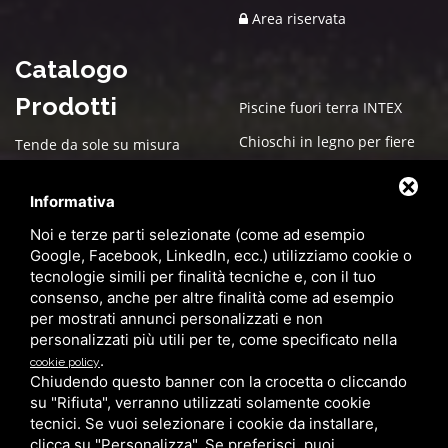
Area riservata
Catalogo
Prodotti
Piscine fuori terra INTEX
Chioschi in legno per fiere
Tende da sole su misura
Arredo esterno per giardino
Box in legno su misura
Informativa
Cucce in Legno
Box auto PVC
Noi e terze parti selezionate (come ad esempio
Gazebo
Pergole bioclimatiche
Google, Facebook, LinkedIn, ecc.) utilizziamo cookie o
tecnologie simili per finalità tecniche e, con il tuo
Ombrelloni da giardino
Zanzariere
consenso, anche per altre finalità come ad esempio
Pensilina in alluminio con
Casette in Legno
per mostrati annunci personalizzati e non
copertura in policarbonato
personalizzati più utili per te, come specificato nella
Pergolati in legno su misura
.
cookie policy
Serramenti
per giardini e terrazzi
Chiudendo questo banner con la crocetta o cliccando
su "Rifiuta", verranno utilizzati solamente cookie
Grandi Coperture
tecnici. Se vuoi selezionare i cookie da installare,
clicca su "Personalizza". Se preferisci, puoi