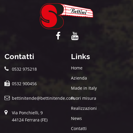
Contatti
Links
Home
0532 975218
Azienda
0532 900456
Made in Italy
bettinitende@bettinitende.com
Fuori misura
Realizzazioni
Via Ponchielli, 9
News
44124 Ferrara (FE)
Contatti