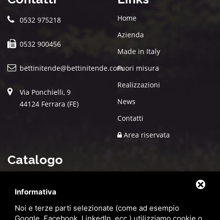
Home
0532 975218
Azienda
0532 900456
Made in Italy
bettinitende@bettinitende.com
Fuori misura
Realizzazioni
Via Ponchielli, 9
News
44124 Ferrara (FE)
Contatti
Area riservata
Catalogo
Prodotti
Piscine fuori terra INTEX
Informativa
Chioschi in legno per fiere
Tende da sole su misura
Noi e terze parti selezionate (come ad esempio
Arredo esterno per giardino
Box in legno su misura
Google, Facebook, LinkedIn, ecc.) utilizziamo cookie o